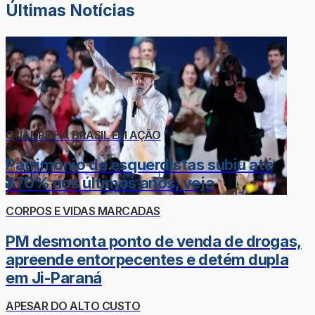
Últimas Notícias
QUADRILHA BRASIL EM AÇÃO
Patrimônio de esquerdistas subiu até
870% nos últimos anos; veja
CORPOS E VIDAS MARCADAS
PM desmonta ponto de venda de drogas,
apreende entorpecentes e detém dupla
em Ji-Paraná
APESAR DO ALTO CUSTO