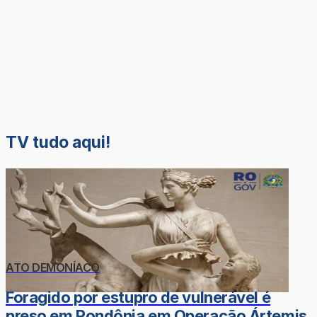
TV tudo aqui!
ATO DEMONÍACO
Foragido por estupro de vulnerável é
preso em Rondônia em Operação Ártemis