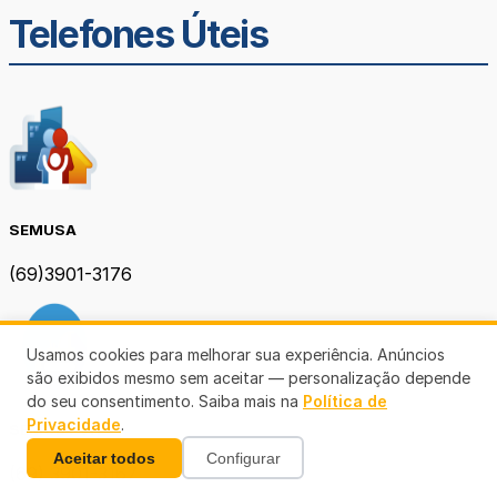
Telefones Úteis
SEMUSA
(69)3901-3176
Usamos cookies para melhorar sua experiência. Anúncios
são exibidos mesmo sem aceitar — personalização depende
do seu consentimento. Saiba mais na
Política de
Privacidade
.
SEMOB PVH
Aceitar todos
Configurar
(69) 3901-3167