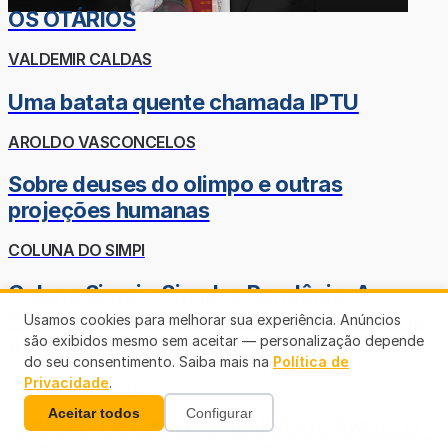
OS OTÁRIOS
VALDEMIR CALDAS
Uma batata quente chamada IPTU
AROLDO VASCONCELOS
Sobre deuses do olimpo e outras
projeções humanas
COLUNA DO SIMPI
Coluna Simpi – Simples Rondônia: A
Reforma Tributária que Mudou a História
Usamos cookies para melhorar sua experiência. Anúncios
das Pequenas Empresas no Estado
são exibidos mesmo sem aceitar — personalização depende
do seu consentimento. Saiba mais na
Política de
Privacidade
.
CARLOS HENRIQUE
Aceitar todos
Configurar
OPINIÃO DE CARLOS HENRIQUE ÂNGELO -