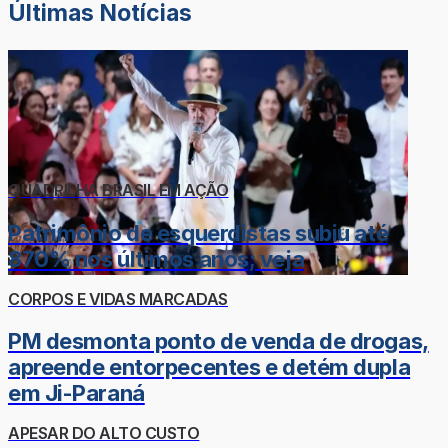
Últimas Notícias
QUADRILHA BRASIL EM AÇÃO
Patrimônio de esquerdistas subiu até
870% nos últimos anos; veja
CORPOS E VIDAS MARCADAS
PM desmonta ponto de venda de drogas,
apreende entorpecentes e detém dupla
em Ji-Paraná
APESAR DO ALTO CUSTO