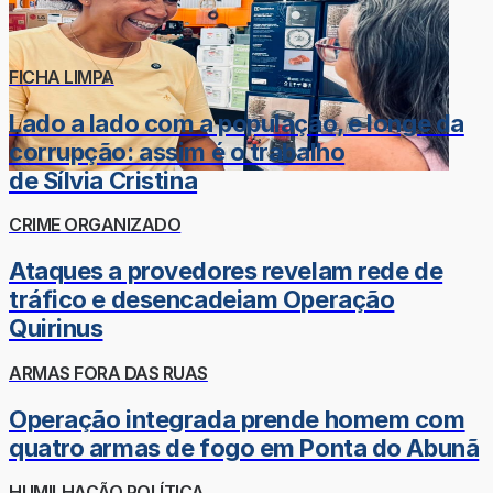
FICHA LIMPA
Lado a lado com a população, e longe da
corrupção: assim é o trabalho
de Sílvia Cristina
CRIME ORGANIZADO
Ataques a provedores revelam rede de
tráfico e desencadeiam Operação
Quirinus
ARMAS FORA DAS RUAS
Operação integrada prende homem com
quatro armas de fogo em Ponta do Abunã
HUMILHAÇÃO POLÍTICA