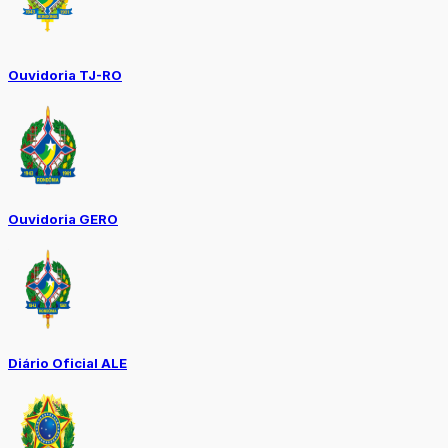
Ouvidoria TJ-RO
Ouvidoria GERO
Diário Oficial ALE