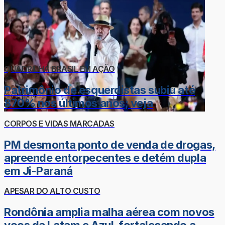
QUADRILHA BRASIL EM AÇÃO
Patrimônio de esquerdistas subiu até
870% nos últimos anos; veja
CORPOS E VIDAS MARCADAS
PM desmonta ponto de venda de drogas,
apreende entorpecentes e detém dupla
em Ji-Paraná
APESAR DO ALTO CUSTO
Rondônia amplia malha aérea com novos