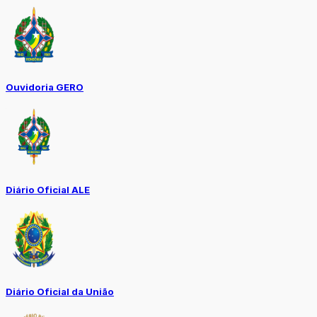
Ouvidoria GERO
Diário Oficial ALE
Diário Oficial da União