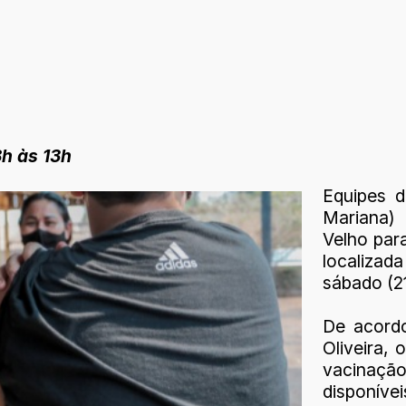
h às 13h
Equipes 
Mariana)
Velho par
localizad
sábado (21
De acordo
Oliveira,
vacinação
disponíve