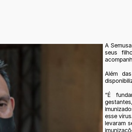
A Semusa 
seus fil
acompanha
Além das
disponibil
“É fund
gestantes
imunizado
esse vírus
levaram se
imunizaçõ