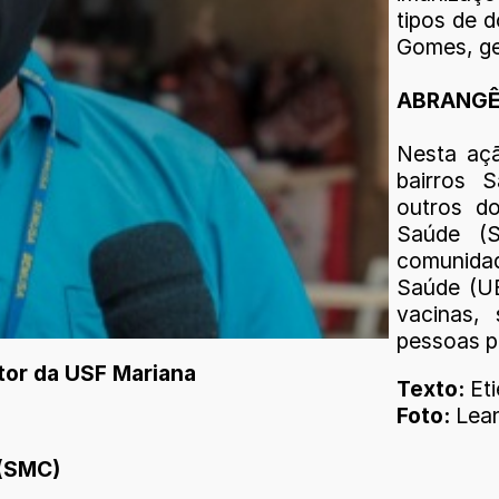
tipos de d
Gomes, ge
ABRANGÊ
Nesta aç
bairros 
outros do
Saúde (
comunida
Saúde (UB
vacinas,
pessoas p
etor da USF Mariana
Texto:
Et
Foto:
Lean
 (SMC)