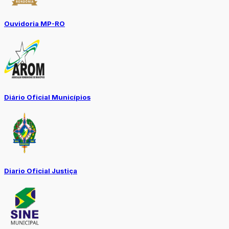
Ouvidoria MP-RO
Diário Oficial Municípios
Diario Oficial Justiça