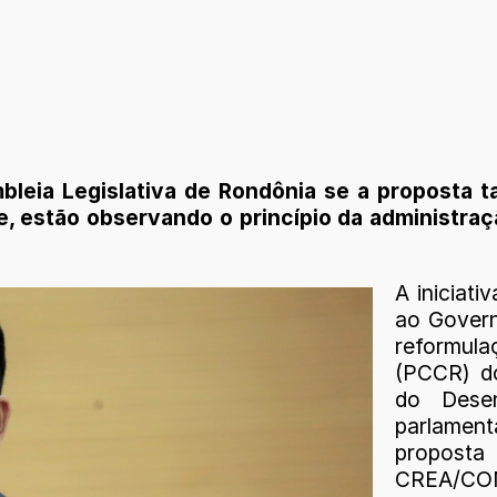
eia Legislativa de Rondônia se a proposta t
de, estão observando o princípio da administra
A iniciat
ao Govern
reformula
(PCCR) d
do Desen
parlamen
proposta
CREA/CON