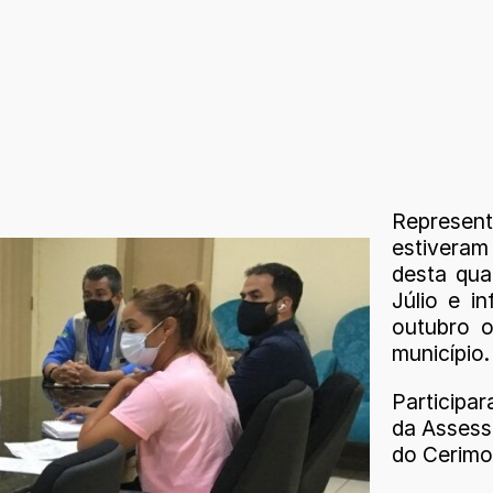
Represen
estiveram
desta qua
Júlio e i
outubro o
município.
Participa
da Assess
do Cerimo