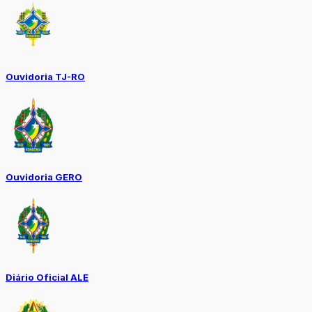
Ouvidoria TJ-RO
Ouvidoria GERO
Diário Oficial ALE