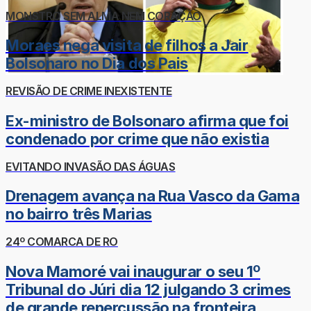
MONSTRO SEM ALMA NEM CORAÇÃO
Moraes nega visita de filhos a Jair
Bolsonaro no Dia dos Pais
REVISÃO DE CRIME INEXISTENTE
Ex-ministro de Bolsonaro afirma que foi
condenado por crime que não existia
EVITANDO INVASÃO DAS ÁGUAS
Drenagem avança na Rua Vasco da Gama
no bairro três Marias
24º COMARCA DE RO
Nova Mamoré vai inaugurar o seu 1º
Tribunal do Júri dia 12 julgando 3 crimes
de grande repercussão na fronteira