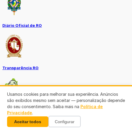
Diário Oficial de RO
Transparência RO
Usamos cookies para melhorar sua experiência. Anúncios
são exibidos mesmo sem aceitar — personalização depende
do seu consentimento. Saiba mais na
Política de
Tô no Controle TCE-RO
Privacidade
.
Aceitar todos
Configurar
Ver mais