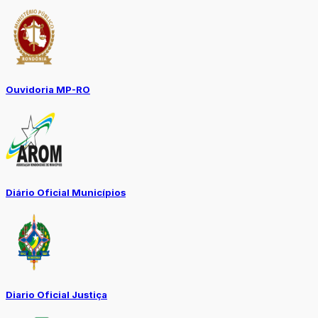
Ouvidoria MP-RO
Diário Oficial Municípios
Diario Oficial Justiça