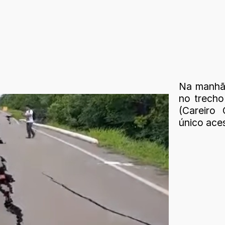
Na manhã 
no trecho
(Careiro
único ace