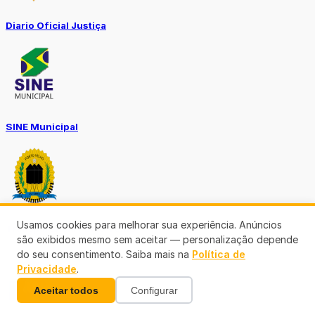
Diario Oficial Justiça
SINE Municipal
Usamos cookies para melhorar sua experiência. Anúncios
Transparência Porto Velho
são exibidos mesmo sem aceitar — personalização depende
do seu consentimento. Saiba mais na
Política de
Privacidade
.
Aceitar todos
Configurar