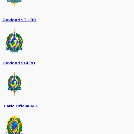
Ouvidoria TJ-RO
Ouvidoria GERO
Diário Oficial ALE