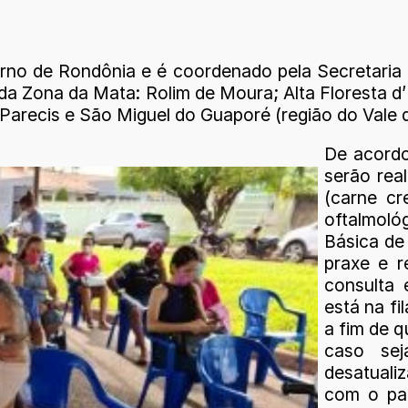
erno de Rondônia e é coordenado pela Secretari
da Zona da Mata: Rolim de Moura; Alta Floresta d
 Parecis e São Miguel do Guaporé (região do Vale 
De acordo
serão real
(carne cr
oftalmoló
Básica de
praxe e 
consulta 
está na fi
a fim de q
caso sej
desatuali
com o pac