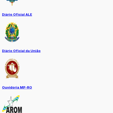
Diário Oficial ALE
Diário Oficial da União
Ouvidoria MP-RO