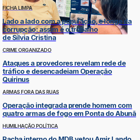
FICHA LIMPA
Lado a lado com a população, e longe da
corrupção: assim é o trabalho
de Sílvia Cristina
CRIME ORGANIZADO
Ataques a provedores revelam rede de
tráfico e desencadeiam Operação
Quirinus
ARMAS FORA DAS RUAS
Operação integrada prende homem com
quatro armas de fogo em Ponta do Abunã
HUMILHAÇÃO POLÍTICA
Racha interno do MDB vetou Amir Lando