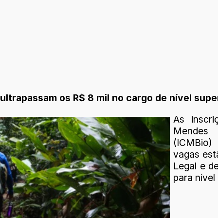
 ultrapassam os R$ 8 mil no cargo de nível super
As inscr
Mendes
(ICMBio) 
vagas est
Legal e d
para nível