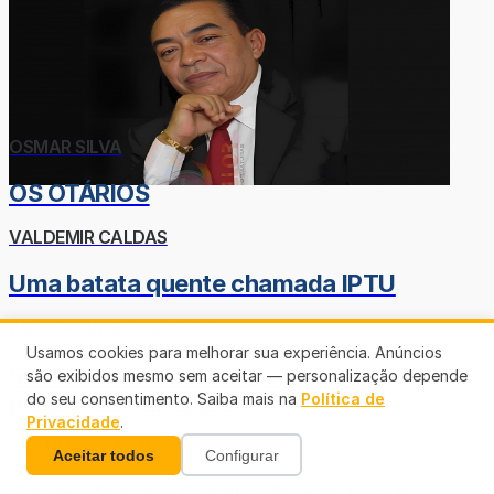
OSMAR SILVA
OS OTÁRIOS
VALDEMIR CALDAS
Uma batata quente chamada IPTU
AROLDO VASCONCELOS
Usamos cookies para melhorar sua experiência. Anúncios
Sobre deuses do olimpo e outras
são exibidos mesmo sem aceitar — personalização depende
projeções humanas
do seu consentimento. Saiba mais na
Política de
Privacidade
.
COLUNA DO SIMPI
Aceitar todos
Configurar