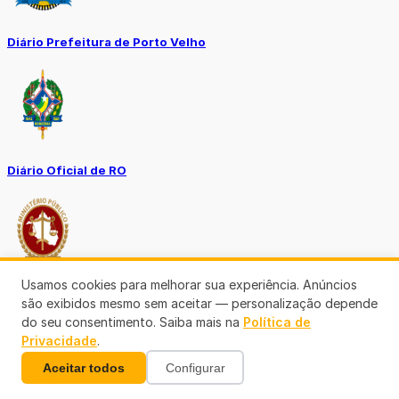
Diário Prefeitura de Porto Velho
Diário Oficial de RO
Usamos cookies para melhorar sua experiência. Anúncios
Transparência RO
são exibidos mesmo sem aceitar — personalização depende
do seu consentimento. Saiba mais na
Política de
Privacidade
.
Aceitar todos
Configurar