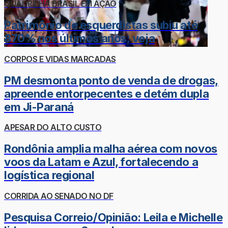
QUADRILHA BRASIL EM AÇÃO
Patrimônio de esquerdistas subiu até
870% nos últimos anos; veja
CORPOS E VIDAS MARCADAS
PM desmonta ponto de venda de drogas,
apreende entorpecentes e detém dupla
em Ji-Paraná
APESAR DO ALTO CUSTO
Rondônia amplia malha aérea com novos
voos da Latam e Azul, fortalecendo a
logística regional
CORRIDA AO SENADO NO DF
Pesquisa Correio/Opinião: Leila e Michelle