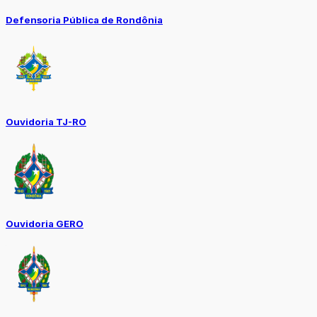
Defensoria Pública de Rondônia
Ouvidoria TJ-RO
Ouvidoria GERO