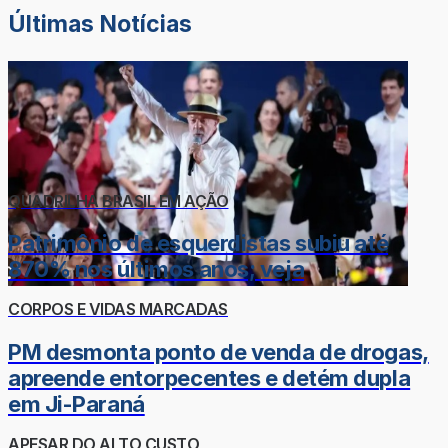
Últimas Notícias
QUADRILHA BRASIL EM AÇÃO
Patrimônio de esquerdistas subiu até
870% nos últimos anos; veja
CORPOS E VIDAS MARCADAS
PM desmonta ponto de venda de drogas,
apreende entorpecentes e detém dupla
em Ji-Paraná
APESAR DO ALTO CUSTO