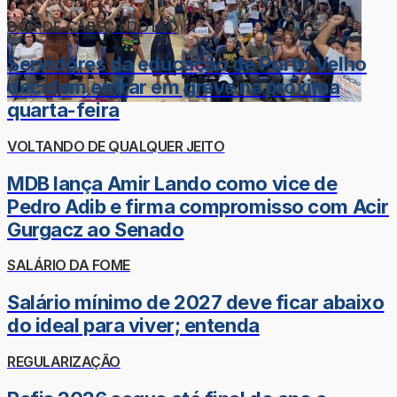
DOR-DE-CABEÇA DO LÉO
Servidores da educação de Porto Velho
decidem entrar em greve na próxima
quarta-feira
VOLTANDO DE QUALQUER JEITO
MDB lança Amir Lando como vice de
Pedro Adib e firma compromisso com Acir
Gurgacz ao Senado
SALÁRIO DA FOME
Salário mínimo de 2027 deve ficar abaixo
do ideal para viver; entenda
REGULARIZAÇÃO