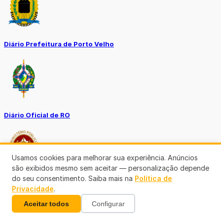
Diário Prefeitura de Porto Velho
Diário Oficial de RO
Usamos cookies para melhorar sua experiência. Anúncios
são exibidos mesmo sem aceitar — personalização depende
do seu consentimento. Saiba mais na
Política de
Transparência RO
Privacidade
.
Aceitar todos
Configurar