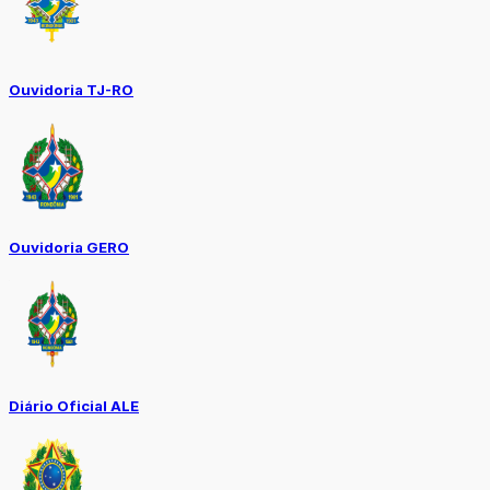
Ouvidoria TJ-RO
Ouvidoria GERO
Diário Oficial ALE