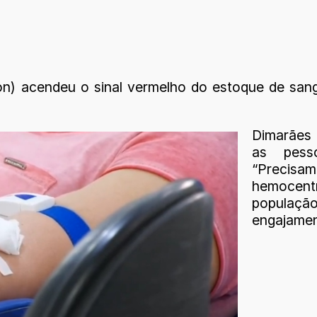
 acendeu o sinal vermelho do estoque de sangu
Dimarães d
as pess
“Precisa
hemocent
populaçã
engajamen