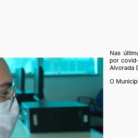
Nas últim
por covid
Alvorada D
O Municíp