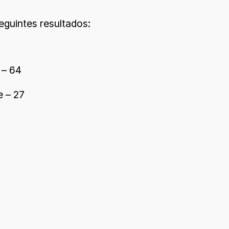
eguintes resultados:
 – 64
e – 27