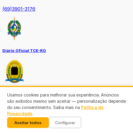
(69)3901-3176
Diário Oficial TCE-RO
Diário Prefeitura de Porto Velho
Usamos cookies para melhorar sua experiência. Anúncios
são exibidos mesmo sem aceitar — personalização depende
do seu consentimento. Saiba mais na
Política de
Privacidade
.
Aceitar todos
Configurar