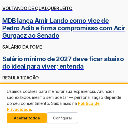
VOLTANDO DE QUALQUER JEITO
MDB lança Amir Lando como vice de
Pedro Adib e firma compromisso com Acir
Gurgacz ao Senado
SALÁRIO DA FOME
Salário mínimo de 2027 deve ficar abaixo
do ideal para viver; entenda
REGULARIZAÇÃO
Refis 2026 segue até final do ano e
Usamos cookies para melhorar sua experiência. Anúncios
amplia oportunidade para regularização
são exibidos mesmo sem aceitar — personalização depende
do seu consentimento. Saiba mais na
Política de
fiscal
Privacidade
.
CORRIDA AO PALÁCIO RIO MADEIRA
Aceitar todos
Configurar