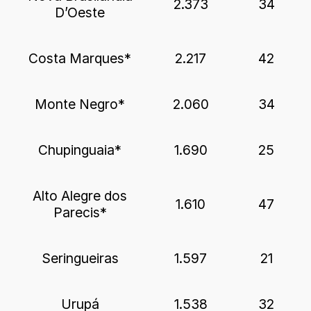
2.373
34
D’Oeste
Costa Marques*
2.217
42
Monte Negro*
2.060
34
Chupinguaia*
1.690
25
Alto Alegre dos
1.610
47
Parecis*
Seringueiras
1.597
21
Urupá
1.538
32