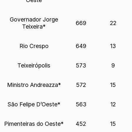
Oeste
Governador Jorge
669
22
Teixeira*
Rio Crespo
649
13
Teixeirópolis
573
9
Ministro Andreazza*
572
15
São Felipe D’Oeste*
563
12
Pimenteiras do Oeste*
452
15