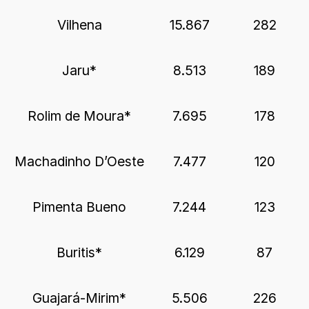
Vilhena
15.867
282
Jaru*
8.513
189
Rolim de Moura*
7.695
178
Machadinho D’Oeste
7.477
120
Pimenta Bueno
7.244
123
Buritis*
6.129
87
Guajará-Mirim*
5.506
226