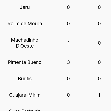
Jaru
0
0
Rolim de Moura
0
0
Machadinho
1
0
D’Oeste
Pimenta Bueno
3
0
Buritis
0
0
Guajará-Mirim
0
1