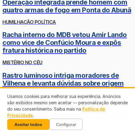
Operação integrada prende homem com
quatro armas de fogo em Ponta do Abunã
HUMILHAÇÃO POLÍTICA
Racha interno do MDB vetou Amir Lando
como vice de Confúcio Moura e expôs
fratura histórica no partido
MISTÉRIO NO CÉU
Rastro luminoso intriga moradores de
Vilhena e levanta dúvidas sobre origem
do fenômeno
Usamos cookies para melhorar sua experiência. Anúncios
SERVIÇO PERMANENTE
são exibidos mesmo sem aceitar — personalização depende
do seu consentimento. Saiba mais na
Política de
Cidade Limpa executa 811 quilômetros de
Privacidade
.
limpeza de ruas em julho
Aceitar todos
Configurar