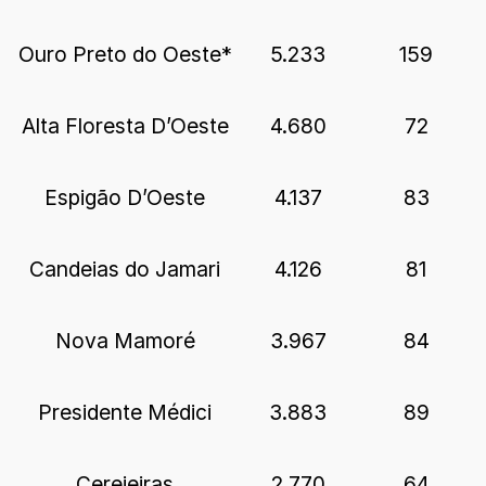
Ouro Preto do Oeste*
5.233
159
Alta Floresta D’Oeste
4.680
72
Espigão D’Oeste
4.137
83
Candeias do Jamari
4.126
81
Nova Mamoré
3.967
84
Presidente Médici
3.883
89
Cerejeiras
2.770
64