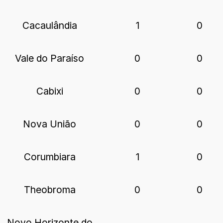
Cacaulândia
1
0
Vale do Paraíso
0
0
Cabixi
0
0
Nova União
0
0
Corumbiara
1
0
Theobroma
0
0
Novo Horizonte do