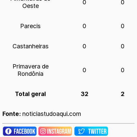
0
0
Oeste
Parecis
0
0
Castanheiras
0
0
Primavera de
0
0
Rondônia
Total geral
32
2
Fonte:
noticiastudoaqui.com