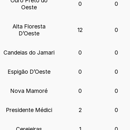
Ouro Preto do
0
0
Oeste
Alta Floresta
12
0
D’Oeste
Candeias do Jamari
0
0
Espigão D’Oeste
0
0
Nova Mamoré
0
0
Presidente Médici
2
0
Cerejeiras
1
0