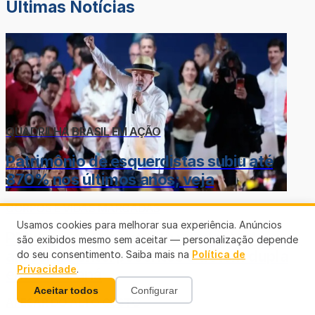
Últimas Notícias
QUADRILHA BRASIL EM AÇÃO
Patrimônio de esquerdistas subiu até
870% nos últimos anos; veja
CORPOS E VIDAS MARCADAS
Usamos cookies para melhorar sua experiência. Anúncios
PM desmonta ponto de venda de drogas,
são exibidos mesmo sem aceitar — personalização depende
apreende entorpecentes e detém dupla
do seu consentimento. Saiba mais na
Política de
Privacidade
.
em Ji-Paraná
Aceitar todos
Configurar
APESAR DO ALTO CUSTO