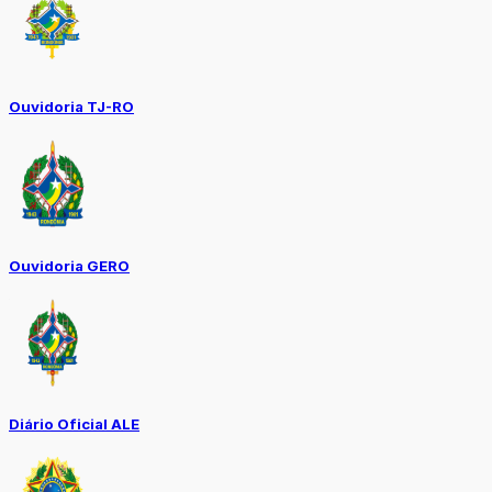
Ouvidoria TJ-RO
Ouvidoria GERO
Diário Oficial ALE