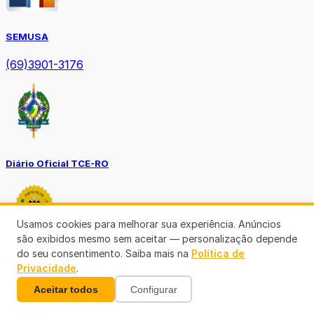
SEMUSA
(69)3901-3176
Diário Oficial TCE-RO
Usamos cookies para melhorar sua experiência. Anúncios
são exibidos mesmo sem aceitar — personalização depende
do seu consentimento. Saiba mais na
Política de
Diário Prefeitura de Porto Velho
Privacidade
.
Aceitar todos
Configurar