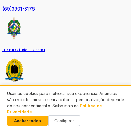
(69)3901-3176
Diário Oficial TCE-RO
Diário Prefeitura de Porto Velho
Usamos cookies para melhorar sua experiência. Anúncios
são exibidos mesmo sem aceitar — personalização depende
do seu consentimento. Saiba mais na
Política de
Privacidade
.
Aceitar todos
Configurar