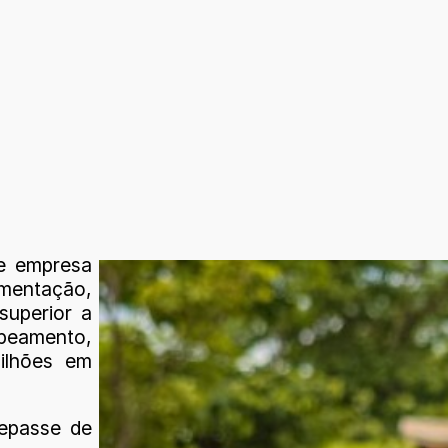
de empresa
mentação,
superior a
peamento,
ilhões em
repasse de