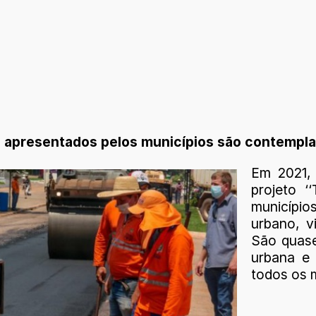
 apresentados pelos municípios são contempl
Em 2021,
projeto ‘
município
urbano, v
São quase
urbana e
todos os m