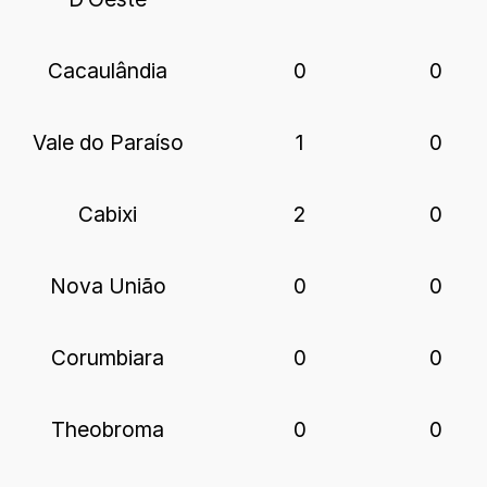
Cacaulândia
0
0
Vale do Paraíso
1
0
Cabixi
2
0
Nova União
0
0
Corumbiara
0
0
Theobroma
0
0