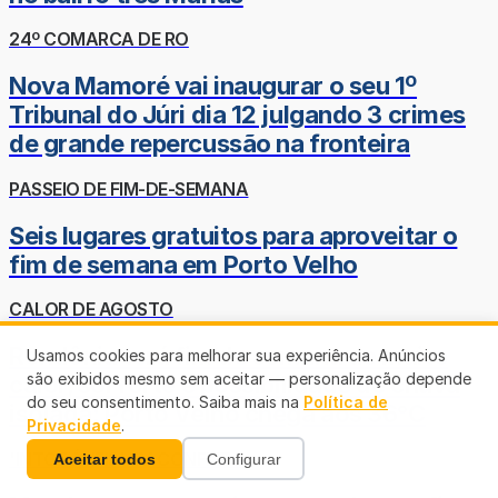
24º COMARCA DE RO
Nova Mamoré vai inaugurar o seu 1º
Tribunal do Júri dia 12 julgando 3 crimes
de grande repercussão na fronteira
PASSEIO DE FIM-DE-SEMANA
Seis lugares gratuitos para aproveitar o
fim de semana em Porto Velho
CALOR DE AGOSTO
Rondônia terá fim de semana de muito
Usamos cookies para melhorar sua experiência. Anúncios
são exibidos mesmo sem aceitar — personalização depende
calor, sol forte e possibilidade de chuva
do seu consentimento. Saiba mais na
Política de
isolada; Porto Velho chega aos 36°C
Privacidade
.
'INTOCÁVEIS' EM CONFLITO
Aceitar todos
Configurar