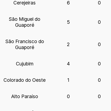
Cerejeiras
6
0
São Miguel do
5
0
Guaporé
São Francisco do
2
0
Guaporé
Cujubim
4
0
Colorado do Oeste
1
0
Alto Paraíso
0
0