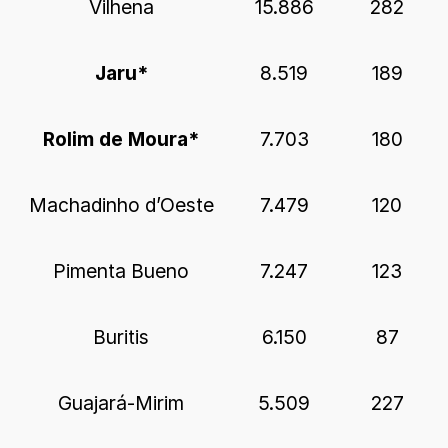
Vilhena
15.886
282
Jaru*
8.519
189
Rolim de Moura*
7.703
180
Machadinho d’Oeste
7.479
120
Pimenta Bueno
7.247
123
Buritis
6.150
87
Guajará-Mirim
5.509
227