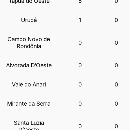
Itapuã do Oeste
5
0
Urupá
1
0
Campo Novo de
0
0
Rondônia
Alvorada D’Oeste
0
0
Vale do Anari
0
0
Mirante da Serra
0
0
Santa Luzia
0
0
D’Oeste