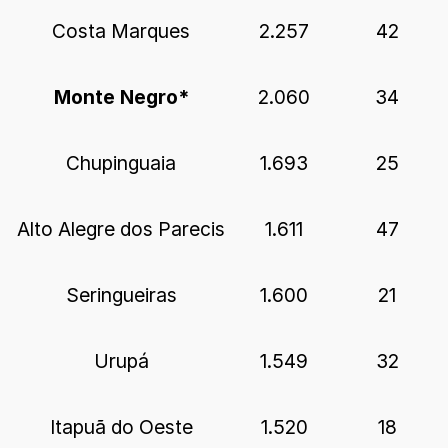
Costa Marques
2.257
42
Monte Negro*
2.060
34
Chupinguaia
1.693
25
Alto Alegre dos Parecis
1.611
47
Seringueiras
1.600
21
Urupá
1.549
32
Itapuã do Oeste
1.520
18