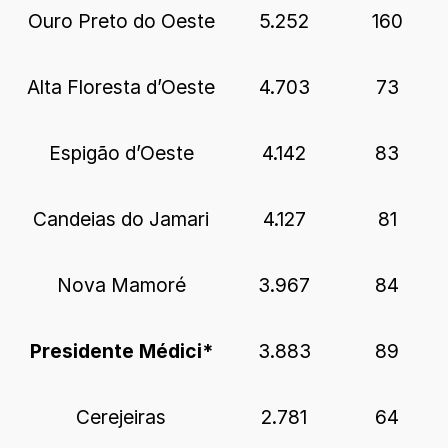
Ouro Preto do Oeste
5.252
160
Alta Floresta d’Oeste
4.703
73
Espigão d’Oeste
4.142
83
Candeias do Jamari
4.127
81
Nova Mamoré
3.967
84
Presidente Médici*
3.883
89
Cerejeiras
2.781
64