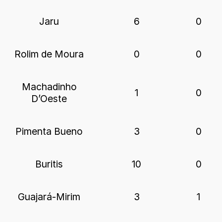
Jaru
6
0
Rolim de Moura
0
0
Machadinho
1
0
D’Oeste
Pimenta Bueno
3
0
Buritis
10
0
Guajará-Mirim
3
1