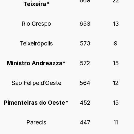
669
22
Teixeira*
Rio Crespo
653
13
Teixeirópolis
573
9
Ministro Andreazza*
572
15
São Felipe d’Oeste
564
12
Pimenteiras do Oeste*
452
15
Parecis
447
11