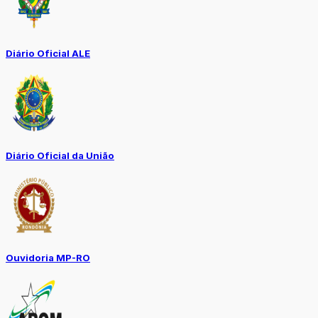
Diário Oficial ALE
Diário Oficial da União
Ouvidoria MP-RO