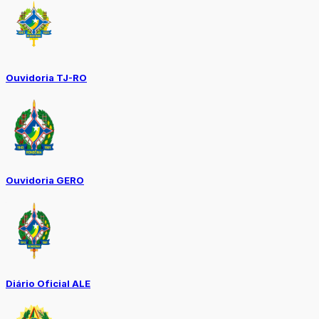
Ouvidoria TJ-RO
Ouvidoria GERO
Diário Oficial ALE