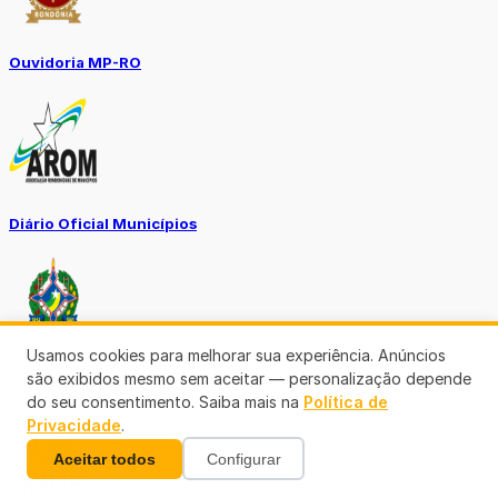
Ouvidoria MP-RO
Diário Oficial Municípios
Usamos cookies para melhorar sua experiência. Anúncios
são exibidos mesmo sem aceitar — personalização depende
Diario Oficial Justiça
do seu consentimento. Saiba mais na
Política de
Privacidade
.
Aceitar todos
Configurar