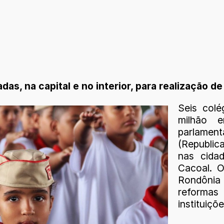
adas, na capital e no interior, para realização 
Seis colé
milhão 
parlamen
(Republica
nas cida
Cacoal. 
Rondônia 
reformas
instituiçõe