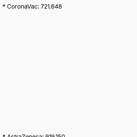
* CoronaVac: 721.648
* AstraZeneca: 919.150