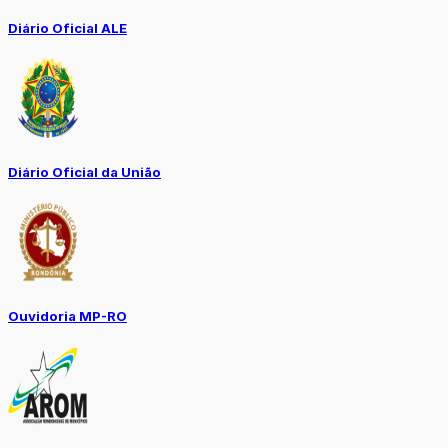
Diário Oficial ALE
Diário Oficial da União
Ouvidoria MP-RO