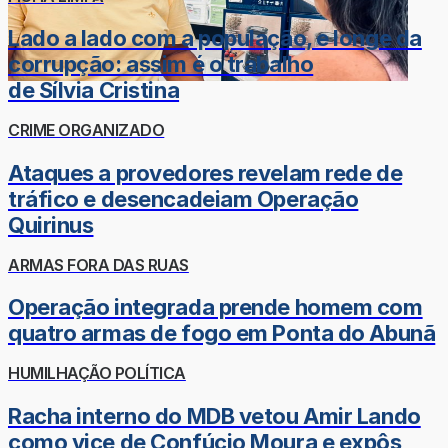
Lado a lado com a população, e longe da
corrupção: assim é o trabalho
de Sílvia Cristina
CRIME ORGANIZADO
Ataques a provedores revelam rede de
tráfico e desencadeiam Operação
Quirinus
ARMAS FORA DAS RUAS
Operação integrada prende homem com
quatro armas de fogo em Ponta do Abunã
HUMILHAÇÃO POLÍTICA
Racha interno do MDB vetou Amir Lando
como vice de Confúcio Moura e expôs