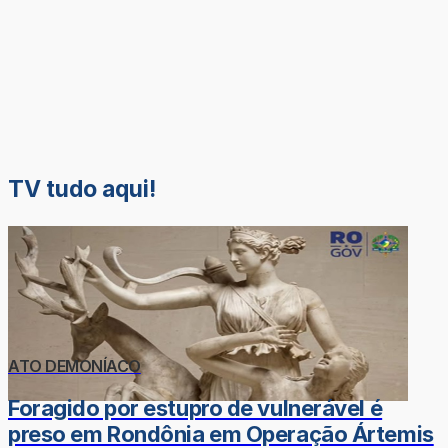
TV tudo aqui!
ATO DEMONÍACO
Foragido por estupro de vulnerável é
preso em Rondônia em Operação Ártemis