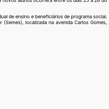
 de novos alunos ocorrerá entre os dias 25 a 28 do
ual de ensino e beneficiários de programa social.
er (Semes), localizada na avenida Carlos Gomes,