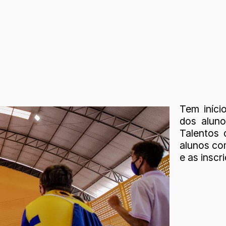
Tem iníci
dos aluno
Talentos 
alunos com
e as inscr