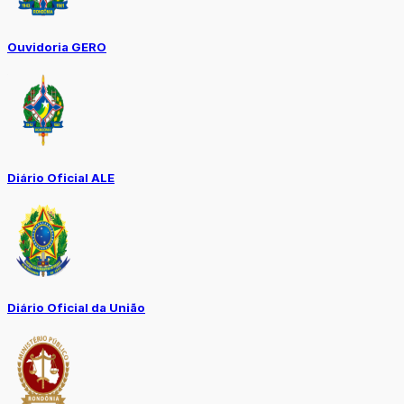
Ouvidoria GERO
Diário Oficial ALE
Diário Oficial da União