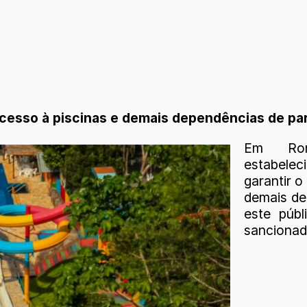
acesso à piscinas e demais dependências de pa
Em Ron
estabele
garantir o
demais dep
este públ
sancionad