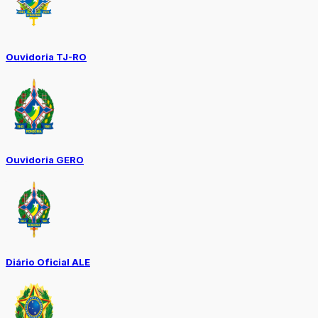
Ouvidoria TJ-RO
Ouvidoria GERO
Diário Oficial ALE