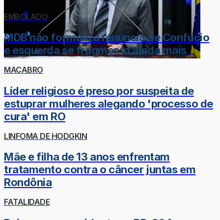
EMBOLADO
MDB não formaliza renúncia de Confúcio
e esquerda se fragmenta ainda mais
MACABRO
Líder religioso é preso por suspeita de
estuprar mulheres alegando 'processo de
cura' em RO
LINFOMA DE HODGKIN
Mãe e filha de 13 anos enfrentam
tratamento contra o câncer juntas em
Rondônia
FATALIDADE