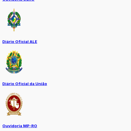
Diário Oficial ALE
Diário Oficial da União
Ouvidoria MP-RO