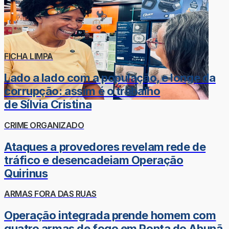
FICHA LIMPA
Lado a lado com a população, e longe da
corrupção: assim é o trabalho
de Sílvia Cristina
CRIME ORGANIZADO
Ataques a provedores revelam rede de
tráfico e desencadeiam Operação
Quirinus
ARMAS FORA DAS RUAS
Operação integrada prende homem com
quatro armas de fogo em Ponta do Abunã