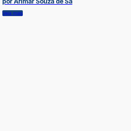
por Arimar Souza de Sá
Veja mais